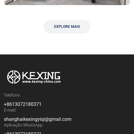
EXPLORE MAIS
Telefone:
+8613072180371
E-mail:
shanghaikexingyiqi@gmail.com
Aplicação WhatsApp: