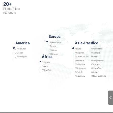
20
+
Filiais/filiais
regionais
Europa
América
Ásia-Pacífico
/ Bielorrússia
/ Rússia
/ Honduras
/ Egito
/ Paquistão
/ França
/ México
/ Filipinas
/ Geórgia
/ Mónaco
África
/ Nicarágua
/ Coreia do Sul
/ Catar
/ Malásia
/ Bangladesh
/ Argélia
/ Sri Lanka
/ Turquia
/ Gana
/ Singapura
/ Indonésia
/ Tanzânia
/ Vietnã
/ China
/ Austrália
/ Nova Zelândia